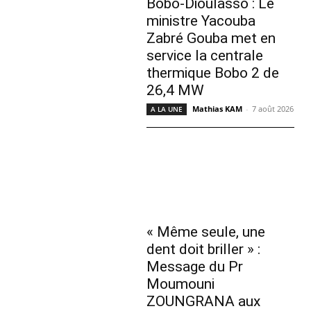
Bobo-Dioulasso : Le
ministre Yacouba
Zabré Gouba met en
service la centrale
thermique Bobo 2 de
26,4 MW
Mathias KAM
-
7 août 2026
A LA UNE
« Même seule, une
dent doit briller » :
Message du Pr
Moumouni
ZOUNGRANA aux