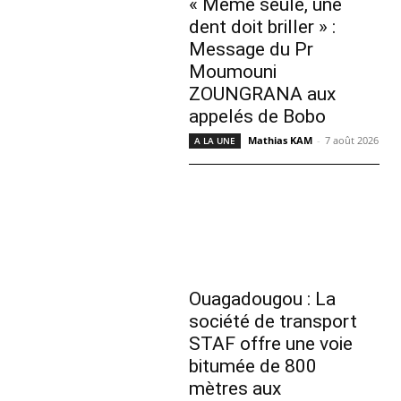
« Même seule, une
dent doit briller » :
Message du Pr
Moumouni
ZOUNGRANA aux
appelés de Bobo
Mathias KAM
-
7 août 2026
A LA UNE
Ouagadougou : La
société de transport
STAF offre une voie
bitumée de 800
mètres aux