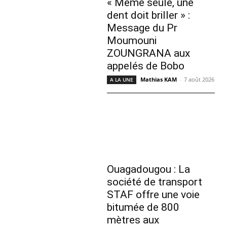
« Même seule, une
dent doit briller » :
Message du Pr
Moumouni
ZOUNGRANA aux
appelés de Bobo
Mathias KAM
-
7 août 2026
A LA UNE
Ouagadougou : La
société de transport
STAF offre une voie
bitumée de 800
mètres aux