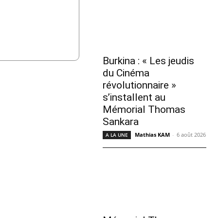
Burkina : « Les jeudis
du Cinéma
révolutionnaire »
s’installent au
Mémorial Thomas
Sankara
Mathias KAM
-
6 août 2026
A LA UNE