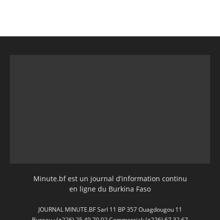
Minute.bf est un journal d’information continu
en ligne du Burkina Faso
JOURNAL MINUTE.BF Sarl 11 BP 357 Ouagdougou 11
Bureau : (+226) 25 40 70 02 Commercial: (+226) 67 32 67