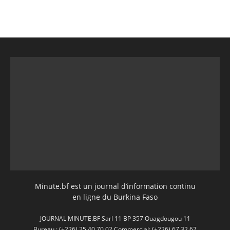
Minute.bf est un journal d’information continu
en ligne du Burkina Faso
JOURNAL MINUTE.BF Sarl 11 BP 357 Ouagdougou 11
Bureau : (+226) 25 40 70 02 Commercial: (+226) 67 32 67