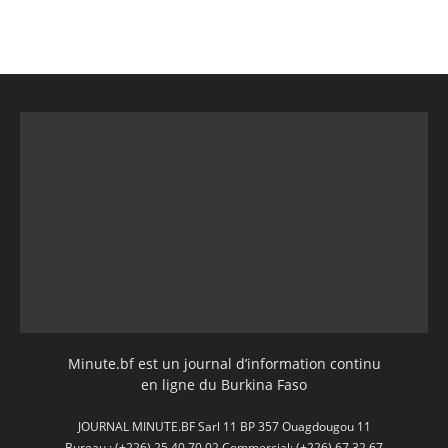
Minute.bf est un journal d’information continu
en ligne du Burkina Faso
JOURNAL MINUTE.BF Sarl 11 BP 357 Ouagdougou 11
Bureau : (+226) 25 40 70 02 Commercial: (+226) 67 32 67