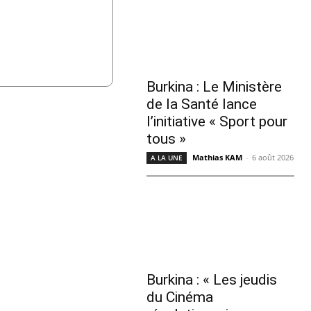
Burkina : Le Ministère
de la Santé lance
l’initiative « Sport pour
tous »
Mathias KAM
-
6 août 2026
A LA UNE
Burkina : « Les jeudis
du Cinéma