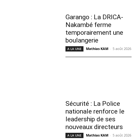
Garango : La DRICA-
Nakambé ferme
temporairement une
boulangerie
Mathias KAM
-
5 août 2026
A LA UNE
Sécurité : La Police
nationale renforce le
leadership de ses
nouveaux directeurs
Mathias KAM
-
5 août 2026
A LA UNE