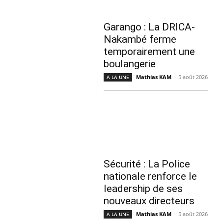
Garango : La DRICA-
Nakambé ferme
temporairement une
boulangerie
Mathias KAM
-
5 août 2026
A LA UNE
Sécurité : La Police
nationale renforce le
leadership de ses
nouveaux directeurs
Mathias KAM
-
5 août 2026
A LA UNE