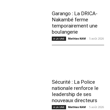
Garango : La DRICA-
Nakambé ferme
temporairement une
boulangerie
Mathias KAM
-
5 août 2026
A LA UNE
Sécurité : La Police
nationale renforce le
leadership de ses
nouveaux directeurs
Mathias KAM
-
5 août 2026
A LA UNE