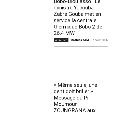
Bobo-Dioulasso : Le
ministre Yacouba
Zabré Gouba met en
service la centrale
thermique Bobo 2 de
26,4 MW
Mathias KAM
-
7 août 2026
A LA UNE
« Même seule, une
dent doit briller » :
Message du Pr
Moumouni
ZOUNGRANA aux