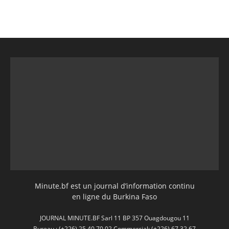
Minute.bf est un journal d’information continu
en ligne du Burkina Faso
JOURNAL MINUTE.BF Sarl 11 BP 357 Ouagdougou 11
Bureau : (+226) 25 40 70 02 Commercial: (+226) 67 32 67