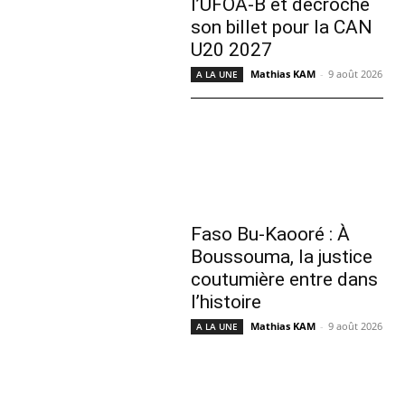
l’UFOA-B et décroche
son billet pour la CAN
U20 2027
Mathias KAM
-
9 août 2026
A LA UNE
Faso Bu-Kaooré : À
Boussouma, la justice
coutumière entre dans
l’histoire
Mathias KAM
-
9 août 2026
A LA UNE