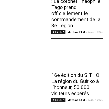
: Le colonel Théophile
Tago prend
officiellement le
commandement de la
3e Légion
Mathias KAM
-
6 août 2026
A LA UNE
16e édition du SITHO :
La région du Guiriko à
l’honneur, 50 000
visiteurs espérés
Mathias KAM
-
6 août 2026
A LA UNE