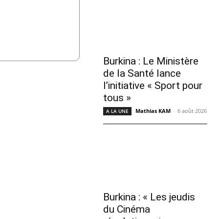
Burkina : Le Ministère
de la Santé lance
l’initiative « Sport pour
tous »
Mathias KAM
-
6 août 2026
A LA UNE
Burkina : « Les jeudis
du Cinéma