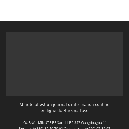
Minute.bf est un journal d’information continu
en ligne du Burkina Faso
JOURNAL MINUTE.BF Sarl 11 BP 357 Ouagdougou 11
Bureau : (+226) 25 40 70 02 Commercial: (+226) 67 32 67