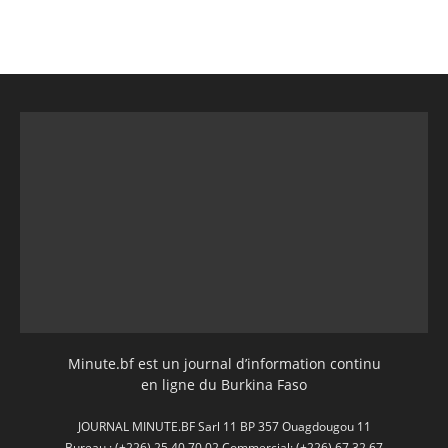
Minute.bf est un journal d’information continu
en ligne du Burkina Faso
JOURNAL MINUTE.BF Sarl 11 BP 357 Ouagdougou 11
Bureau : (+226) 25 40 70 02 Commercial: (+226) 67 32 67