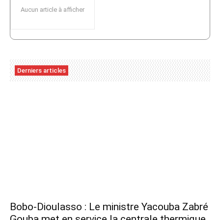
Aucun article à afficher
Derniers articles
Bobo-Dioulasso : Le ministre Yacouba Zabré
Gouba met en service la centrale thermique