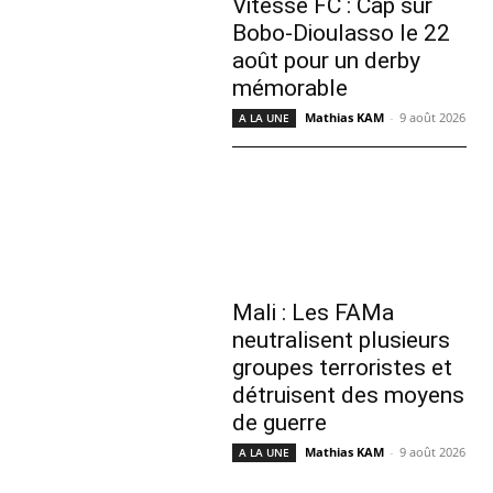
Vitesse FC : Cap sur
Bobo-Dioulasso le 22
août pour un derby
mémorable
Mathias KAM
-
9 août 2026
A LA UNE
Mali : Les FAMa
neutralisent plusieurs
groupes terroristes et
détruisent des moyens
de guerre
Mathias KAM
-
9 août 2026
A LA UNE