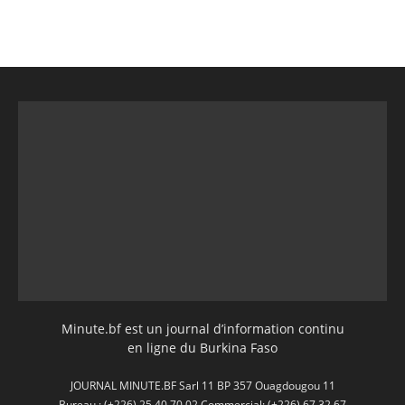
Minute.bf est un journal d’information continu
en ligne du Burkina Faso
JOURNAL MINUTE.BF Sarl 11 BP 357 Ouagdougou 11
Bureau : (+226) 25 40 70 02 Commercial: (+226) 67 32 67