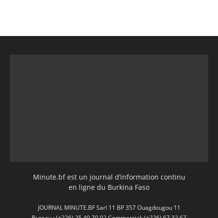
Minute.bf est un journal d’information continu
en ligne du Burkina Faso
JOURNAL MINUTE.BF Sarl 11 BP 357 Ouagdougou 11
Bureau : (+226) 25 40 70 02 Commercial: (+226) 67 32 67