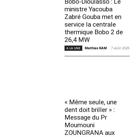
Bobo-Dioulasso : Le
ministre Yacouba
Zabré Gouba met en
service la centrale
thermique Bobo 2 de
26,4 MW
Mathias KAM
-
7 août 2026
A LA UNE
« Même seule, une
dent doit briller » :
Message du Pr
Moumouni
ZOUNGRANA aux