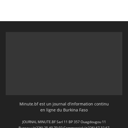
Minute.bf est un journal d’information continu
en ligne du Burkina Faso
JOURNAL MINUTE.BF Sarl 11 BP 357 Ouagdougou 11
Bureau : (+226) 25 40 70 02 Commercial: (+226) 67 32 67