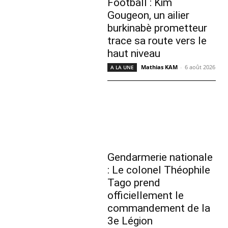
Football : Kim
Gougeon, un ailier
burkinabè prometteur
trace sa route vers le
haut niveau
Mathias KAM
-
6 août 2026
A LA UNE
Gendarmerie nationale
: Le colonel Théophile
Tago prend
officiellement le
commandement de la
3e Légion