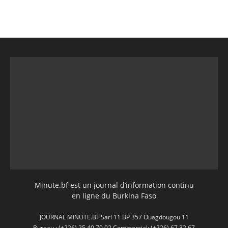
Minute.bf est un journal d’information continu
en ligne du Burkina Faso
JOURNAL MINUTE.BF Sarl 11 BP 357 Ouagdougou 11
Bureau : (+226) 25 40 70 02 Commercial: (+226) 67 32 67