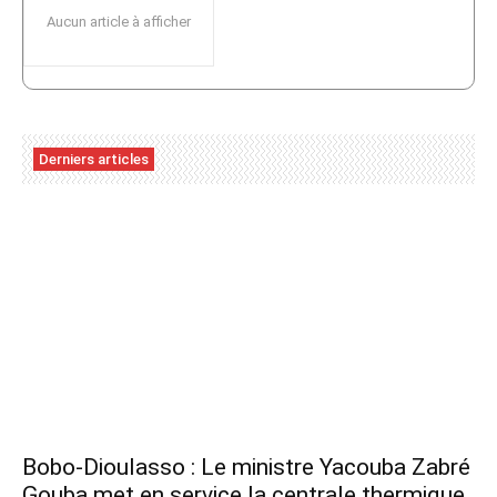
Aucun article à afficher
Derniers articles
Bobo-Dioulasso : Le ministre Yacouba Zabré
Gouba met en service la centrale thermique