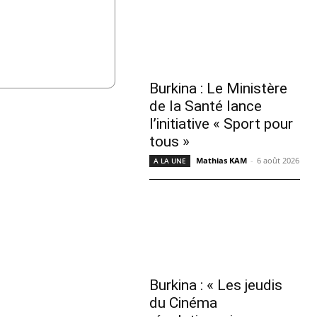
Burkina : Le Ministère
de la Santé lance
l’initiative « Sport pour
tous »
Mathias KAM
-
6 août 2026
A LA UNE
Burkina : « Les jeudis
du Cinéma