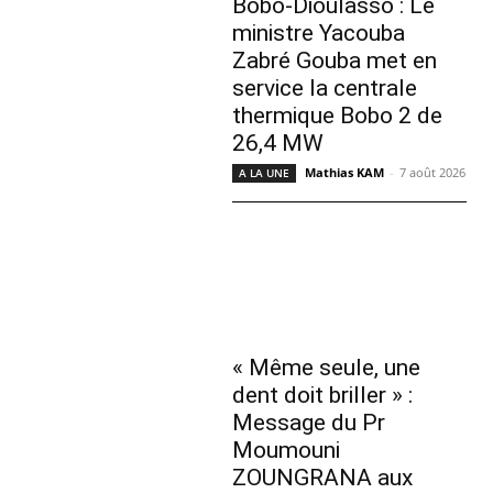
Bobo-Dioulasso : Le
ministre Yacouba
Zabré Gouba met en
service la centrale
thermique Bobo 2 de
26,4 MW
Mathias KAM
-
7 août 2026
A LA UNE
« Même seule, une
dent doit briller » :
Message du Pr
Moumouni
ZOUNGRANA aux