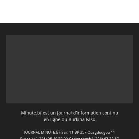
Minute.bf est un journal d’information continu
en ligne du Burkina Faso
JOURNAL MINUTE.BF Sarl 11 BP 357 Ouagdougou 11
Bureau : (+226) 25 40 70 02 Commercial: (+226) 67 32 67