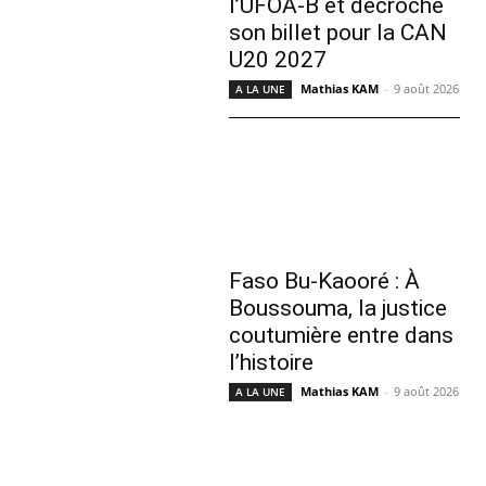
l’UFOA-B et décroche
son billet pour la CAN
U20 2027
Mathias KAM
-
9 août 2026
A LA UNE
Faso Bu-Kaooré : À
Boussouma, la justice
coutumière entre dans
l’histoire
Mathias KAM
-
9 août 2026
A LA UNE