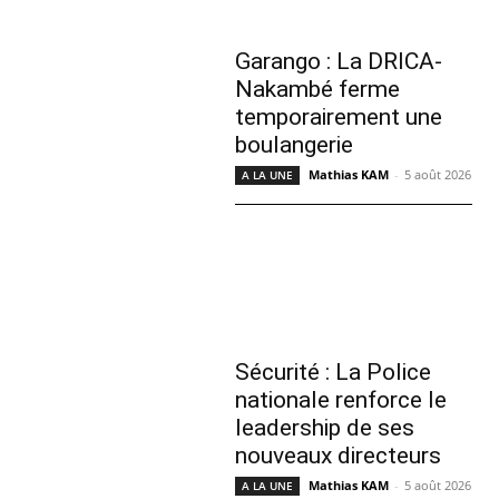
Garango : La DRICA-
Nakambé ferme
temporairement une
boulangerie
Mathias KAM
-
5 août 2026
A LA UNE
Sécurité : La Police
nationale renforce le
leadership de ses
nouveaux directeurs
Mathias KAM
-
5 août 2026
A LA UNE