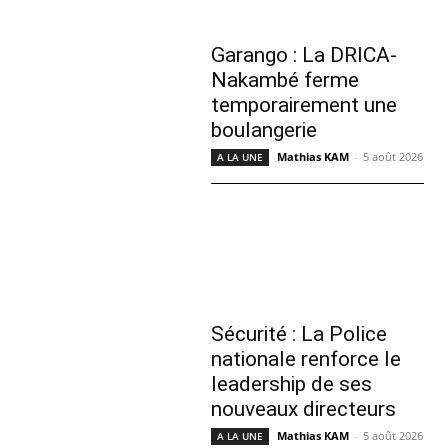
Garango : La DRICA-
Nakambé ferme
temporairement une
boulangerie
Mathias KAM
-
5 août 2026
A LA UNE
Sécurité : La Police
nationale renforce le
leadership de ses
nouveaux directeurs
Mathias KAM
-
5 août 2026
A LA UNE