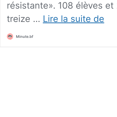
résistante». 108 élèves e
Prix
treize …
Lire la suite de
de
l’excell
de
Minute.bf
l’éduca
2022
:
108
élèves
et
26
enseig
récomp