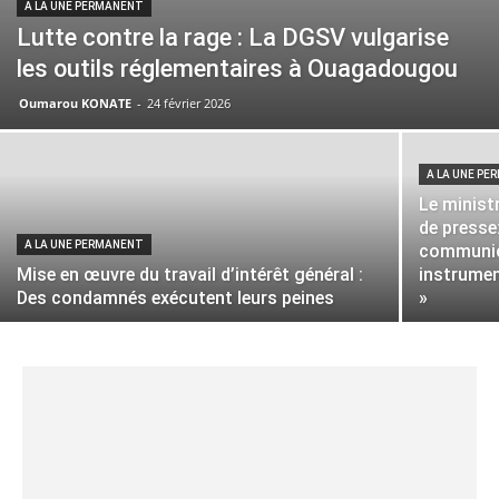
A LA UNE PERMANENT
Lutte contre la rage : La DGSV vulgarise
les outils réglementaires à Ouagadougou
Oumarou KONATE
-
24 février 2026
A LA UNE P
Le minist
de presse:
A LA UNE PERMANENT
communic
Mise en œuvre du travail d’intérêt général :
instrumen
Des condamnés exécutent leurs peines
»