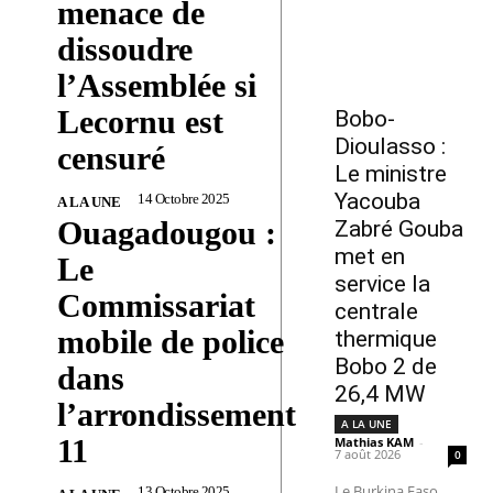
menace de
dissoudre
l’Assemblée si
Lecornu est
Bobo-
Dioulasso :
censuré
Le ministre
Yacouba
14 Octobre 2025
A LA UNE
Ouagadougou :
Zabré Gouba
met en
Le
service la
Commissariat
centrale
mobile de police
thermique
Bobo 2 de
dans
26,4 MW
l’arrondissement
A LA UNE
11
Mathias KAM
-
7 août 2026
0
Le Burkina Faso
13 Octobre 2025