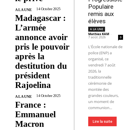
Populaire
14 Octobre 2025
A LA UNE
remis aux
Madagascar :
élèves
L’armée
A LA UNE
Mathias KAM
-
annonce avoir
7 août 2026
0
pris le pouvoir
L'École nationale de
police (ENP) a
après la
organisé, ce
destitution du
vendredi 7 août
2026, la
président
traditionnelle
Rajoelina
cérémonie de
montée des
grandes couleurs,
14 Octobre 2025
A LA UNE
un moment de
France :
communion...
Emmanuel
Macron
Lire la suite