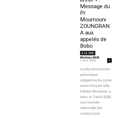
Message du
Pr
Moumouni
ZOUNGRAN
A aux
appelés de
Bobo
A LA UNE
Mathias KAM
-
7 août 2026
0
Le site d’Immersion
patriotique
obligatoire du Lycée
mixte d’Accart-Ville,
à Bobo-Dioulasso, a
vécu, le 7 août 2026,
une montée
solennelle des
couleurs pas